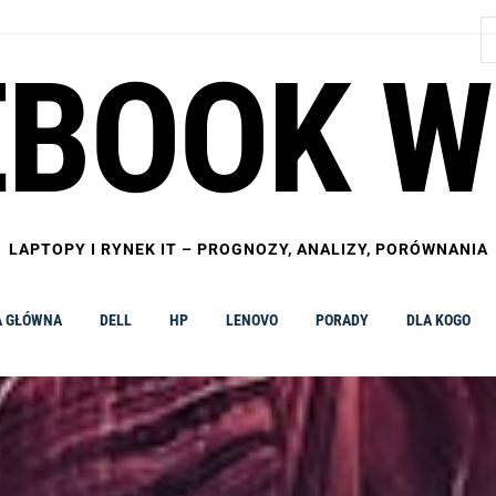
S
EBOOK W
LAPTOPY I RYNEK IT – PROGNOZY, ANALIZY, PORÓWNANIA
A GŁÓWNA
DELL
HP
LENOVO
PORADY
DLA KOGO