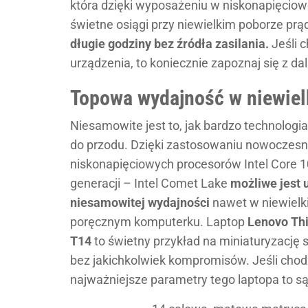
która dzięki wyposażeniu w niskonapięciowe
świetne osiągi przy niewielkim poborze prą
długie godziny bez źródła zasilania.
Jeśli 
urządzenia, to koniecznie zapoznaj się z da
Topowa wydajność w niewiel
Niesamowite jest to, jak bardzo technologi
do przodu. Dzięki zastosowaniu nowoczesn
niskonapięciowych procesorów Intel Core 1
generacji – Intel Comet Lake
możliwe jest 
niesamowitej wydajności
nawet w niewielk
poręcznym komputerku. Laptop
Lenovo Th
T14
to świetny przykład na miniaturyzację 
bez jakichkolwiek kompromisów. Jeśli chod
najważniejsze parametry tego laptopa to są