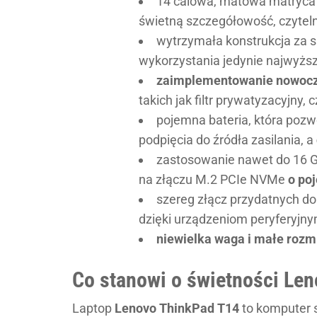
14 calowa, matowa matryca I
świetną szczegółowość, czytelno
wytrzymała konstrukcja za 
wykorzystania jedynie najwyższ
zaimplementowanie nowocze
takich jak filtr prywatyzacyjny, c
pojemna bateria, która pozw
podpięcia do źródła zasilania, a
zastosowanie nawet do 16 
na złączu M.2 PCIe NVMe
o po
szereg złącz przydatnych d
dzięki urządzeniom peryferyjny
niewielka waga i małe rozm
Co stanowi o świetności Le
Laptop
Lenovo ThinkPad T14
to komputer s