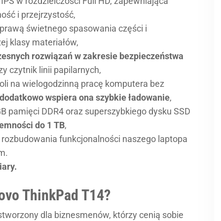
PS w rozdzielczości Full HD, zapewniająca
ść i przejrzystość,
sprawą świetnego spasowania części i
ej klasy materiałów,
snych rozwiązań w zakresie bezpieczeństwa
zy czytnik linii papilarnych,
oli na wielogodzinną pracę komputera bez
dodatkowo wspiera ona szybkie ładowanie
,
GB pamięci DDR4 oraz superszybkiego dysku SSD
jemności do 1 TB
,
o rozbudowania funkcjonalności naszego laptopa
m.
iary.
novo ThinkPad T14?
tworzony dla biznesmenów, którzy cenią sobie