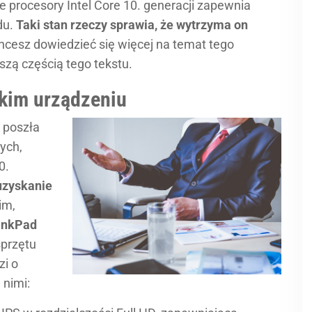
 procesory Intel Core 10. generacji zapewnia
du.
Taki stan rzeczy sprawia, że wytrzyma on
chcesz dowiedzieć się więcej na temat tego
lszą częścią tego tekstu.
kim urządzeniu
a poszła
ych,
0.
uzyskanie
im,
inkPad
sprzętu
zi o
 nimi: