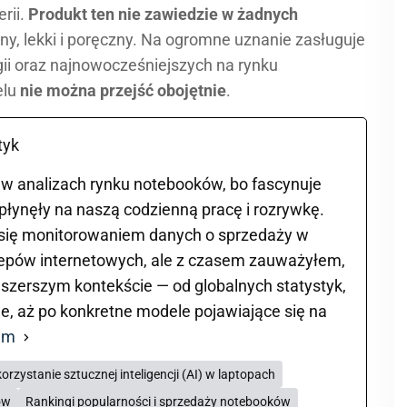
rii.
Produkt ten nie zawiedzie w żadnych
ny, lekki i poręczny. Na ogromne uznanie zasługuje
ii oraz najnowocześniejszych na rynku
elu
nie można przejść obojętnie
.
tyk
ię w analizach rynku notebooków, bo fascynuje
płynęły na naszą codzienną pracę i rozrywkę.
ię monitorowaniem danych o sprzedaży w
lepów internetowych, ale z czasem zauważyłem,
 szerszym kontekście — od globalnych statystyk,
e, aż po konkretne modele pojawiające się na
am
orzystanie sztucznej inteligencji (AI) w laptopach
ów
Rankingi popularności i sprzedaży notebooków