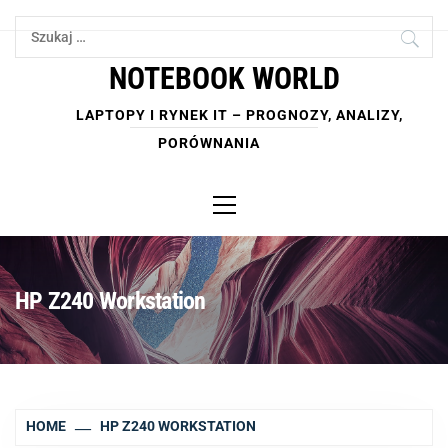
Skip
Szukaj:
to
content
NOTEBOOK WORLD
LAPTOPY I RYNEK IT – PROGNOZY, ANALIZY,
PORÓWNANIA
Primary
Menu
HP Z240 Workstation
HOME
HP Z240 WORKSTATION