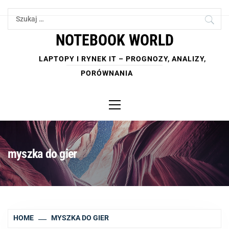
Skip
Szukaj:
to
content
NOTEBOOK WORLD
LAPTOPY I RYNEK IT – PROGNOZY, ANALIZY,
PORÓWNANIA
Primary
Menu
myszka do gier
HOME
MYSZKA DO GIER