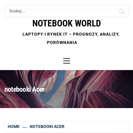
Skip
Szukaj:
to
content
NOTEBOOK WORLD
LAPTOPY I RYNEK IT – PROGNOZY, ANALIZY,
PORÓWNANIA
Primary
Menu
notebooki Acer
HOME
NOTEBOOKI ACER